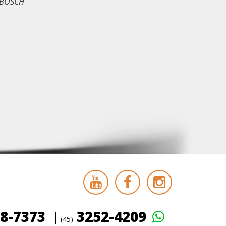
X BOSCH
8-7373
3252-4209
(45)