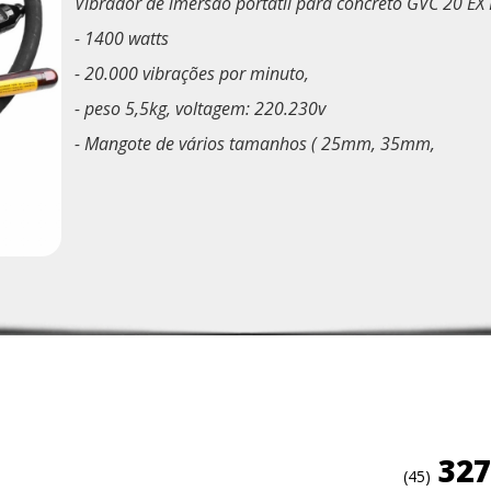
Vibrador de imersão portátil para concreto GVC 20 E
- 1400 watts
- 20.000 vibrações por minuto,
- peso 5,5kg, voltagem: 220.230v
- Mangote de vários tamanhos ( 25mm, 35mm,
327
(45)